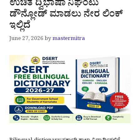
ಉಚಿತ ದ್ವಿಭಾಷಾ ನಿಘಂಟು
ಡೌನ್ಲೋಡ್ ಮಾಡಲು ನೇರ ಲಿಂಕ್
ಇಲ್ಲಿದೆ
June 27, 2026
by
mastermitra