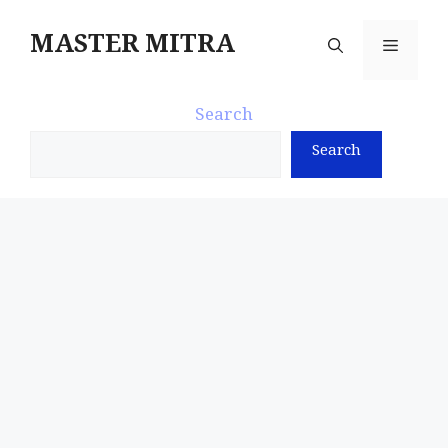
Skip
to
MASTER MITRA
Menu
content
Search
Search