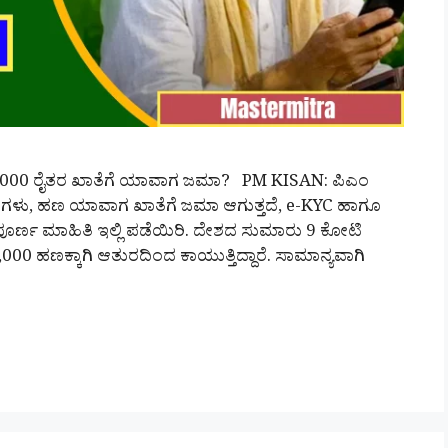
₹2,000 ರೈತರ ಖಾತೆಗೆ ಯಾವಾಗ ಜಮಾ? PM KISAN: ಪಿಎಂ
ಣಗಳು, ಹಣ ಯಾವಾಗ ಖಾತೆಗೆ ಜಮಾ ಆಗುತ್ತದೆ, e-KYC ಹಾಗೂ
ೂರ್ಣ ಮಾಹಿತಿ ಇಲ್ಲಿ ಪಡೆಯಿರಿ. ದೇಶದ ಸುಮಾರು 9 ಕೋಟಿ
0 ಹಣಕ್ಕಾಗಿ ಆತುರದಿಂದ ಕಾಯುತ್ತಿದ್ದಾರೆ. ಸಾಮಾನ್ಯವಾಗಿ