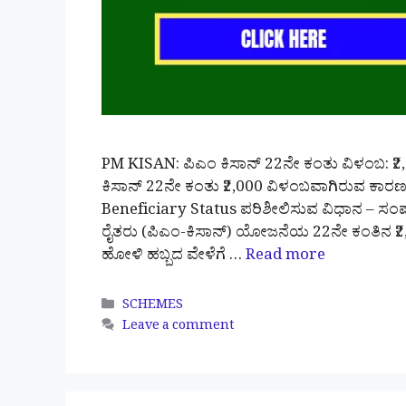
PM KISAN: ಪಿಎಂ ಕಿಸಾನ್ 22ನೇ ಕಂತು ವಿಳಂಬ: 
ಕಿಸಾನ್ 22ನೇ ಕಂತು ₹2,000 ವಿಳಂಬವಾಗಿರುವ ಕಾರ
Beneficiary Status ಪರಿಶೀಲಿಸುವ ವಿಧಾನ – ಸಂಪ
ರೈತರು (ಪಿಎಂ-ಕಿಸಾನ್) ಯೋಜನೆಯ 22ನೇ ಕಂತಿನ ₹2,00
ಹೋಳಿ ಹಬ್ಬದ ವೇಳೆಗೆ …
Read more
Categories
SCHEMES
Leave a comment