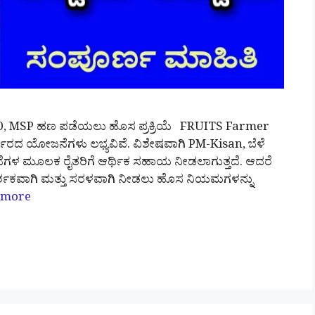
0, MSP ಹಣ ಪಡೆಯಲು ಹೊಸ ಪ್ರಕ್ರಿಯೆ FRUITS Farmer
್ಕಾರದ ಯೋಜನೆಗಳು ಲಭ್ಯವಿವೆ. ವಿಶೇಷವಾಗಿ PM-Kisan, ಬೆಳೆ
ನೆಗಳ ಮೂಲಕ ರೈತರಿಗೆ ಆರ್ಥಿಕ ಸಹಾಯ ನೀಡಲಾಗುತ್ತದೆ. ಆದರೆ
ರದರ್ಶಕವಾಗಿ ಮತ್ತು ಸರಳವಾಗಿ ನೀಡಲು ಹೊಸ ನಿಯಮಗಳನ್ನು
 more