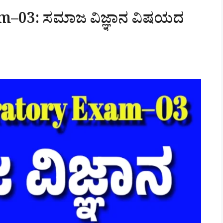
m–03: ಸಮಾಜ ವಿಜ್ಞಾನ ವಿಷಯದ