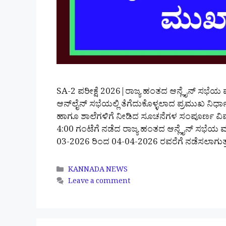
SA-2 ಪರೀಕ್ಷೆ 2026|ರಾಜ್ಯ ಹಂತದ ಆನ್ಲೈನ್ ಸಭೆಯ ಮ
ಆನ್‌ಲೈನ್ ಸಭೆಯಲ್ಲಿ ತೆಗೆದುಕೊಳ್ಳಲಾದ ಪ್ರಮುಖ ನಿರ್ಧಾ
ಹಾಗೂ ಶಾಲೆಗಳಿಗೆ ನೀಡಿದ ಸೂಚನೆಗಳ ಸಂಪೂರ್ಣ ವಿವರ 
4:00 ಗಂಟೆಗೆ ನಡೆದ ರಾಜ್ಯ ಹಂತದ ಆನ್ಲೈನ್ ಸಭೆಯ ಮು
03-2026 ರಿಂದ 04-04-2026 ರವರೆಗೆ ನಡೆಸಲಾಗುತ್
Categories
KANNADA NEWS
Leave a comment