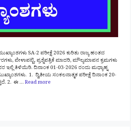
ುಖ್ಯಾಂಶಗಳು SA-2 ಪರೀಕ್ಷೆ 2026 ಕುರಿತು ರಾಜ್ಯ ಹಂತದ
ರಗಳು, ವೇಳಾಪಟ್ಟಿ, ಪ್ರಶ್ನೆಪತ್ರಿಕೆ ಮಾದರಿ, ಮೌಲ್ಯಮಾಪನ ಕ್ರಮಗಳು
ಇಲ್ಲಿ ತಿಳಿಯಿರಿ. ದಿನಾಂಕ 01-03-2026 ರಂದು ಮಧ್ಯಾಹ್ನ
ಖ್ಯಾಂಶಗಳು. 1. ದ್ವಿತೀಯ ಸಂಕಲನಾತ್ಮಕ ಪರೀಕ್ಷೆ ದಿನಾಂಕ 20-
ತದೆ. 2. ಈ …
Read more