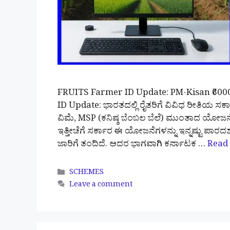
FRUITS Farmer ID Update: PM-Kisan ₹600
ID Update: ಭಾರತದಲ್ಲಿ ರೈತರಿಗೆ ವಿವಿಧ ರೀತಿಯ ಸರ
ವಿಮೆ, MSP (ಕನಿಷ್ಠ ಬೆಂಬಲ ಬೆಲೆ) ಮುಂತಾದ ಯೋಜ
ಇತ್ತೀಚೆಗೆ ಸರ್ಕಾರ ಈ ಯೋಜನೆಗಳನ್ನು ಇನ್ನಷ್ಟು ಪಾ
ಜಾರಿಗೆ ತಂದಿದೆ. ಅದರ ಭಾಗವಾಗಿ ಕರ್ನಾಟಕ …
Read
Categories
SCHEMES
Leave a comment