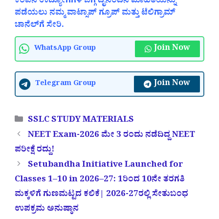
ಕಂಪನಿ ಉದ್ಯೋಗಗಳ ಬಗ್ಗೆ ದೈನಂದಿನ ಮಾಹಿತಿಯನ್ನು
ಪಡೆಯಲು ನಮ್ಮ ವಾಟ್ಸಾಪ್ ಗ್ರೂಪ್ ಮತ್ತು ಟೆಲಿಗ್ರಾಮ್
ಚಾನೆಲ್‌ಗೆ ಸೇರಿ.
Join Now
WhatsApp Group
Join Now
Telegram Group
Categories
SSLC STUDY MATERIALS
NEET Exam-2026 ಮೇ 3 ರಂದು ನಡೆದಿದ್ದ NEET
ಪರೀಕ್ಷೆ ರದ್ದು!
Setubandha Initiative Launched for
Classes 1–10 in 2026–27: 1ರಿಂದ 10ನೇ ತರಗತಿ
ಮಕ್ಕಳಿಗೆ ಗುಣಮಟ್ಟದ ಕಲಿಕೆ| 2026-27ರಲ್ಲಿ ಸೇತುಬಂಧ
ಉಪಕ್ರಮ ಅನುಷ್ಠಾನ