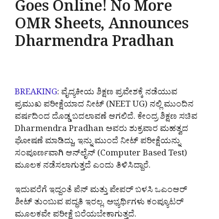
Goes Online! No More
OMR Sheets, Announces
Dharmendra Pradhan
BREAKING
: ವೈದ್ಯಕೀಯ ಶಿಕ್ಷಣ ಪ್ರವೇಶಕ್ಕೆ ನಡೆಯುವ
ಪ್ರಮುಖ ಪರೀಕ್ಷೆಯಾದ ನೀಟ್ (NEET UG) ನಲ್ಲಿ ಮುಂದಿನ
ವರ್ಷದಿಂದ ದೊಡ್ಡ ಬದಲಾವಣೆ ಆಗಲಿದೆ. ಕೇಂದ್ರ ಶಿಕ್ಷಣ ಸಚಿವ
Dharmendra Pradhan ಅವರು ಶುಕ್ರವಾರ ಮಹತ್ವದ
ಘೋಷಣೆ ಮಾಡಿದ್ದು, ಇನ್ನು ಮುಂದೆ ನೀಟ್ ಪರೀಕ್ಷೆಯನ್ನು
ಸಂಪೂರ್ಣವಾಗಿ ಆನ್‌ಲೈನ್ (Computer Based Test)
ಮೂಲಕ ನಡೆಸಲಾಗುತ್ತದೆ ಎಂದು ತಿಳಿಸಿದ್ದಾರೆ.
ಇದುವರೆಗೆ ಇದ್ದಂತೆ ಪೆನ್ ಮತ್ತು ಪೇಪರ್ ಬಳಸಿ ಒಎಂಆರ್
ಶೀಟ್ ತುಂಬುವ ಪದ್ಧತಿ ಇರಲ್ಲ. ಅಭ್ಯರ್ಥಿಗಳು ಕಂಪ್ಯೂಟರ್
ಮೂಲಕವೇ ಪರೀಕ್ಷೆ ಬರೆಯಬೇಕಾಗುತ್ತದೆ.