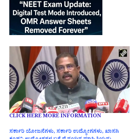
CLICK HERE MORE INFORMATION
ಸರ್ಕಾರಿ ಯೋಜನೆಗಳು, ಸರ್ಕಾರಿ ಉದ್ಯೋಗಗಳು, ಖಾಸಗಿ