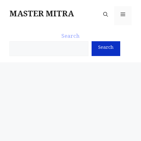
Skip
to
MASTER MITRA
Menu
content
Search
Search