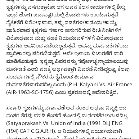
ಕೃತ್ಯಗಳನ್ನು ಎಸಗುತ್ತಾನೋ ಆಗ ಅವನ ಕೆಲಸ ಕಾರ್ಯಗಳಲ್ಲಿ ಶಿಸ್ತು
ಇಲ್ಲದೆ ಹೋಗಿ ಜವಾಬ್ದಾರಿಯಲ್ಲಿ ತೊಡಕುಗಳು ಉಂಟಾಗುತ್ತವೆ.
ನೈತಿಕತೆಗೆ ವಿರೋಧವಾದ, ತಪ್ಪು ನಡತೆಗಳ/ಕಾನೂನು/ಕಾಯ್ದೆ
ಬಾಹಿರವಾದ ಕೃತ್ಯಗಳು ಸರ್ಕಾರ ಅನುಸರಿಸುವ ರೀತಿ ನೀತಿಗಳಿಗೆ
ವಿರೋಧವಾದ ಮತ್ತು ನಡತೆ ನಿಯಮಾವಳಿಗಳಿಗೆ ವಿರೋಧವಾದ
ಕೃತ್ಯಗಳು ಅವನಿಂದ ನಡೆಯಲ್ಪಡುತ್ತವೆ. ಅವನ್ನು ದುರ್ನಡತೆಗಳೆಂದು
ಪ್ರಾಧಿಕಾರವು ಪರಿಗಣಿಸುತ್ತದೆ. ಅದೇ ಇಲಾಖಾ ವಿಚಾರಣೆಗೆ ದಾರಿ
ಮಾಡಿಕೊಡುತ್ತದೆ. ಇಷ್ಟೆಲ್ಲಾ ವಿವರವನ್ನು ಸರ್ವೋಚ್ಛ ನ್ಯಾಯಾಲಯವು
ದುರ್ನಡತೆ ಎಂಬ ಪದಕ್ಕೆ ಅರ್ಥವತ್ತಾಗಿ ವಿವರಣೆ ನೀಡಿದ್ದಲ್ಲೂ, ಕೆಲವು
ಸಂದರ್ಭಗಳಲ್ಲಿ ನೌಕರನು ಕೈಗೊಂಡ ತೀರ್ಮಾನ
ದುರ್ನಡತೆಗಳಾಗುವದಿಲ್ಲ ಎಂದು (P.H. Kalyani Vs. Air France
(AIR-1963-SC-1756) ಎಂಬ ಪ್ರಕರಣದಲ್ಲಿ ಆದೇಶವಿತ್ತಿದೆ.
ಸರ್ಕಾರಿ ಗೃಹಗಳನ್ನು ವರ್ಗಾವಣೆ ಆದ ನಂತರ ಅಥವಾ ನಿವೃತ್ತಿ ಆದ
ನಂತರ ತೆರವು ಮಾಡಿ ಕೊಡದೆ ಹೋದಲ್ಲಿ ದುರ್ನಡತೆಗಳಾಗುವದಿಲ್ಲ.
(Satyaprakash Vs. Union of India (1991 DLJ ENG
(194) CAT C.G.A.R.H). ಆ ನಿಯಮಗಳಲ್ಲಿ ಪರ್ಯಾಯವಾಗಿ
ದಂಡಹಾಕುವ ಪರಿಮಿತಿ ಇದೆ. ನೌಕರನೊಬ್ಬ ಅತಿಯಾಗಿ ಸಾಲ ಸೋಲ