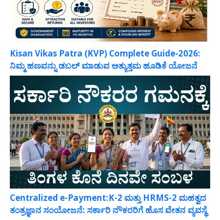
Kisan Vikas Patra (KVP) Complete Guide-2026:
ನಿಮ್ಮ ಹಣವನ್ನು ಡಬಲ್ ಮಾಡುವ ಅತ್ಯುತ್ತಮ ಹೂಡಿಕೆ ಯೋಜನೆ
Centralized e-Payment:K-2 ಮತ್ತು HRMS-2 ಮಹತ್ವದ
ತಂತ್ರಜ್ಞಾನ ಸಂಯೋಜನೆ: ಸರ್ಕಾರಿ ನೌಕರರಿಗೆ ಹೊಸ ವೇತನ ವ್ಯವಸ್ಥೆ