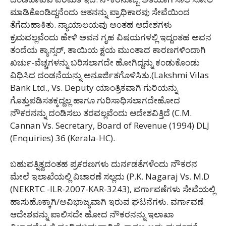
ಮಾಡಿಕೊಂಡಿದ್ದನೆಂದು ಆತನನ್ನು ಪ್ರಾಧಿಕಾರವು ಸೇವೆಯಿಂದ
ತೆಗೆದುಹಾಕಿತು. ನ್ಯಾಯಾಲಯವು ಅಂತಹ ಆದೇಶಗಳು
ಕ್ರಮವಲ್ಲವೆಂದು ಹೇಳಿ ಅವನ ಗೃಹ ವಿಷಯಗಳಲ್ಲಿ ಇದ್ದಂತಹ ಅವನ
ತಂದೆಯ ಕ್ಯಾನ್ಸರ್, ತಾಯಿಯ ಕ್ಷಯ ಮುಂತಾದ ಕಾರಣಗಳಿಂದಾಗಿ
ಖರ್ಚು-ವೆಚ್ಚಗಳನ್ನು ಬರಿಸಲಾಗದೇ ಹೋಗಿದ್ದನ್ನು ಕಂಡುಕೊಂಡು
ವಿಧಿಸಿದ ದಂಡನೆಯನ್ನು ಅನೂರ್ಜಿತಗೊಳಿಸಿತು.(Lakshmi Vilas
Bank Ltd., Vs. Deputy ಯಾಂತ್ರಿಕವಾಗಿ ಗುರಿಯನ್ನು
ಗೊತ್ತುಪಡಿಸತಕ್ಕದ್ದಲ್ಲ ಹಾಗೂ ಗುರಿಸಾಧಿಸಲಾಗದೇಹೋದ
ನೌಕರನನ್ನು ದಂಡಿಸಲು ತರವಲ್ಲವೆಂದು ಆದೇಶವಿತ್ತಿದೆ (C.M.
Cannan Vs. Secretary, Board of Revenue (1994) DLJ
(Enquiries) 36 (Kerala-HC).
ಬಹುಪತ್ನಿತ್ವದಂತಹ ಪ್ರಕರಣಗಳು ದುರ್ನಡತೆಗಳೆಂದು ನೌಕರನ
ಮೇಲೆ ಇಲಾಖೆಯಲ್ಲಿ ವಿಚಾರಣೆ ಸಲ್ಲದು (P.K. Nagaraj Vs. M.D
(NEKRTC -ILR-2007-KAR-3243), ವರ್ಗಾವಣೆಗಳು ಸೇವೆಯಲ್ಲಿ
ಹಾಸುಹೊಕ್ಕಾಗಿ/ಅವಿಭಾಜ್ಯವಾಗಿ ಇರುವ ಘಟನೆಗಳು. ವರ್ಗಾವಣೆ
ಆದೇಶವನ್ನು ಪಾಲಿಸದೇ ಹೋದ ನೌಕರನನ್ನು ಇಲಾಖಾ