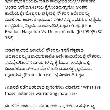
ಇದೇ ನ್ಯಾಯಾಲಯವು ಯಾವ ಕಾಯ್ದೆಯಡಿಯಲ್ಲಿ ಆ ನೌಕರನು
ಅಂತಹ ಆದೇಶ/ನಿರ್ಣಯ ಕೈಗೊಂಡಿರುತ್ತಾನೋ ಅಂತಹ
ಕಾಯ್ದೆಯಲ್ಲೇ ಮೇಲ್ಮನವಿ ಘಟ್ಟದಲ್ಲಿ ನೌಕರನ ಆದೇಶವನ್ನು
ಬದಲಿಸಲು ಅವಕಾಶ ಇರುವಾಗ ನೌಕರನನ್ನು ದಂಡಿಸುವ ಪ್ರಶ್ನೆಯು
ಉದ್ಭವಿಸುವುದಿಲ್ಲವೆಂದು ಆದೇಶವಿತ್ತಿರುತ್ತದೆ (Zunjaji Rao
Bhaikaji Nagarkar Vs. Union of India (Jt/1999(5) SC
366).
ಯಾವ ಕಾಯಿದೆ ಅಡಿಯಲ್ಲಿ ನೌಕರನು ತನಗೆ ದತ್ತವಾದ
ಅಧಿಕಾರವನ್ನು ಚಲಾಯಿಸುತ್ತಾನೊ ಅದೇ ಕಾಯಿದೆಯಲ್ಲಿ ನೌಕರನು
ಸದುದ್ದೇಶದಿಂದ ನಿರ್ಣಯಗಳನ್ನು ಕೈಗೊಂಡ ಸಂದರ್ಭದಲ್ಲಿ
ವಿಚಾರಣೆಯು ನೌಕರನ ಮೇಲೆ ಜಾರಿ ಮಾಡತಕ್ಕದ್ದಲ್ಲವೆಂದು :
ರಕ್ಷಣೆಯನ್ನು (Protection exists) ನೀಡಲಾಗಿರುತ್ತದೆ.
ವಿಚಾರಣೆ ನಡೆಸಬಹುದಾದ ಪ್ರಸಂಗಗಳು ಯಾವುವು? What are
those instances warranting inquiries?
ದಂಡನೆಗೆ ಅರ್ಹವಾದ ಪ್ರಕರಣಗಳು ಇವುಗಳೆಂದು ಸರ್ವೋಚ್ಚ