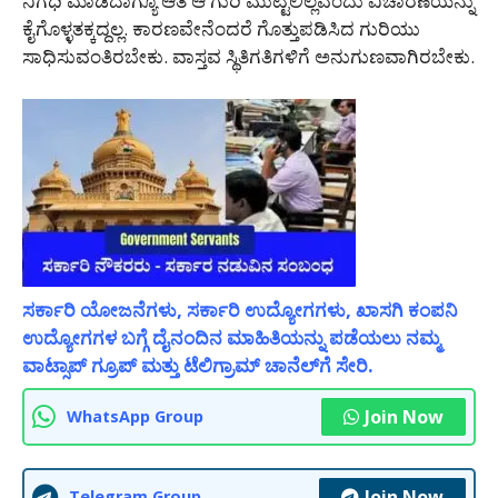
ನಿಗಧಿ ಮಾಡಿದಾಗ್ಯೂ ಆತ ಆ ಗುರಿ ಮುಟ್ಟಲಿಲ್ಲವೆಂದು ವಿಚಾರಣೆಯನ್ನು
ಕೈಗೊಳ್ಳತಕ್ಕದ್ದಲ್ಲ. ಕಾರಣವೇನೆಂದರೆ ಗೊತ್ತುಪಡಿಸಿದ ಗುರಿಯು
ಸಾಧಿಸುವಂತಿರಬೇಕು. ವಾಸ್ತವ ಸ್ಥಿತಿಗತಿಗಳಿಗೆ ಅನುಗುಣವಾಗಿರಬೇಕು.
ಸರ್ಕಾರಿ ಯೋಜನೆಗಳು, ಸರ್ಕಾರಿ ಉದ್ಯೋಗಗಳು, ಖಾಸಗಿ ಕಂಪನಿ
ಉದ್ಯೋಗಗಳ ಬಗ್ಗೆ ದೈನಂದಿನ ಮಾಹಿತಿಯನ್ನು ಪಡೆಯಲು ನಮ್ಮ
ವಾಟ್ಸಾಪ್ ಗ್ರೂಪ್ ಮತ್ತು ಟೆಲಿಗ್ರಾಮ್ ಚಾನೆಲ್‌ಗೆ ಸೇರಿ.
Join Now
WhatsApp Group
Join Now
Telegram Group