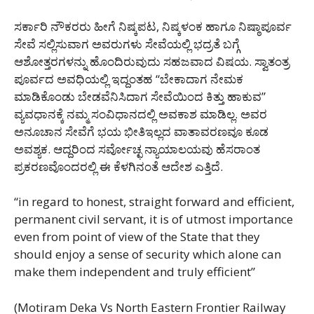
ಸರ್ಕಾರಿ ನೌಕರರು ಹೀಗೆ ನಿಷ್ಕಪಟ, ನಿಷ್ಕಳಂಕ ಹಾಗೂ ನಿಷ್ಠಾಪೂರ್ವ
ಸೇವೆ ಸಲ್ಲಿಸುವಾಗ ಅವರುಗಳು ಸೇವೆಯಲ್ಲಿ ಭದ್ರತೆ ಬಗ್ಗೆ
ಆಶೋತ್ತರಗಳನ್ನು ಹೊಂದಿರುವುದು ಸಹಜವಾದ ವಿಷಯ. ಸ್ವಾತಂತ್ರ
ಪೂರ್ವದ ಅವಧಿಯಲ್ಲಿ ಇದ್ದಂತಹ “ಬೇಕಾದಾಗ ನೇಮಕ
ಮಾಡಿಕೊಂಡು ಬೇಡವೆನಿಸಿದಾಗ ಸೇವೆಯಿಂದ ಕಿತ್ತು ಹಾಕುವ”
ವ್ಯವಧಾನಕ್ಕೆ ನಮ್ಮ ಸಂವಿಧಾನದಲ್ಲಿ ಅವಕಾಶ ಮಾಡಿಲ್ಲ. ಅವರ
ಅನೂಚಾನ ಸೇವೆಗೆ ಭಯ ಭೀತಿಇಲ್ಲದ ವಾತಾವರಣವೂ ಕೂಡ
ಅವಶ್ಯಕ. ಆದ್ದರಿಂದ ಸರ್ವೋಚ್ಛ ನ್ಯಾಯಾಲಯವು ಹೆಸರಾಂತ
ಪ್ರಕರಣವೊಂದರಲ್ಲಿ ಈ ಕೆಳಗಿನಂತೆ ಆದೇಶ ಎತ್ತಿದೆ.
“in regard to honest, straight forward and efficient,
permanent civil servant, it is of utmost importance
even from point of view of the State that they
should enjoy a sense of security which alone can
make them independent and truly efficient”
(Motiram Deka Vs North Eastern Frontier Railway