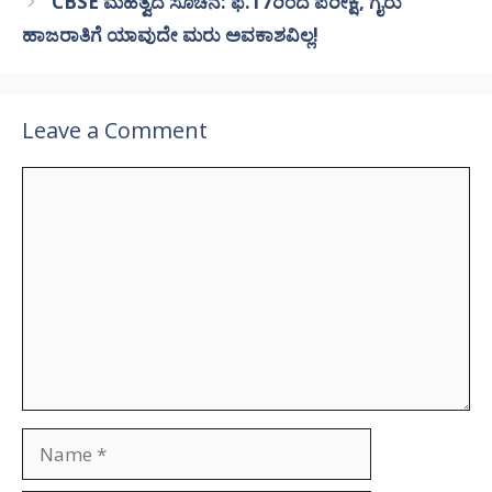
CBSE ಮಹತ್ವದ ಸೂಚನೆ: ಫೆ.17ರಿಂದ ಪರೀಕ್ಷೆ, ಗೈರು
ಹಾಜರಾತಿಗೆ ಯಾವುದೇ ಮರು ಅವಕಾಶವಿಲ್ಲ!
Leave a Comment
Comment
Name