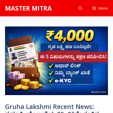
Skip
MASTER MITRA
Menu
to
content
Gruha Lakshmi Recent News: