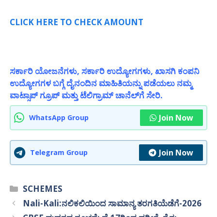
CLICK HERE TO CHECK AMOUNT
ಸರ್ಕಾರಿ ಯೋಜನೆಗಳು, ಸರ್ಕಾರಿ ಉದ್ಯೋಗಗಳು, ಖಾಸಗಿ ಕಂಪನಿ
ಉದ್ಯೋಗಗಳ ಬಗ್ಗೆ ದೈನಂದಿನ ಮಾಹಿತಿಯನ್ನು ಪಡೆಯಲು ನಮ್ಮ
ವಾಟ್ಸಾಪ್ ಗ್ರೂಪ್ ಮತ್ತು ಟೆಲಿಗ್ರಾಮ್ ಚಾನೆಲ್‌ಗೆ ಸೇರಿ.
Join Now
WhatsApp Group
Join Now
Telegram Group
Categories
SCHEMES
Nali-Kali:ನಲಿಕಲಿಯಿಂದ ಸಾಮಾನ್ಯ ತರಗತಿಯೆಡೆಗೆ-2026