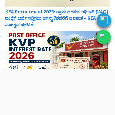
KEA Recruitment 2026: ಗ್ರಾಮ ಆಡಳಿತ ಅಧಿಕಾರಿ (VAO)
ಹುದ್ದೆಗೆ ಅರ್ಜಿ ಸಲ್ಲಿಸಲು ಆಗಸ್ಟ್ 7ರವರೆಗೆ ಅವಕಾಶ – KEA
ಮಹತ್ವದ ಪ್ರಕಟಣೆ
Kisan Vikas Patra (KVP) Complete Guide-2026:
ನಿಮ್ಮ ಹಣವನ್ನು ಡಬಲ್ ಮಾಡುವ ಅತ್ಯುತ್ತಮ ಹೂಡಿಕೆ ಯೋಜನೆ