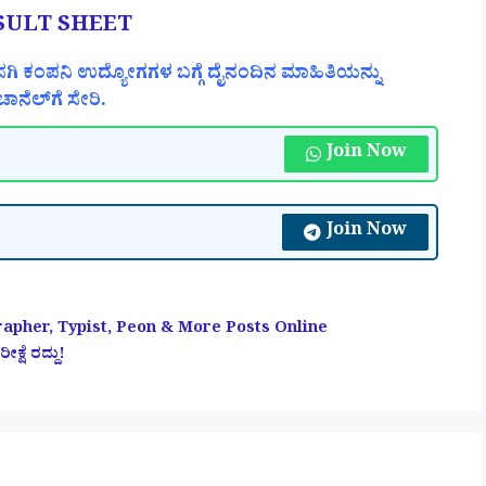
SULT SHEET
ಗಿ ಕಂಪನಿ ಉದ್ಯೋಗಗಳ ಬಗ್ಗೆ ದೈನಂದಿನ ಮಾಹಿತಿಯನ್ನು
ಾನೆಲ್‌ಗೆ ಸೇರಿ.
Join Now
Join Now
rapher, Typist, Peon & More Posts Online
ಷೆ ರದ್ದು!