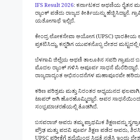
IFS Result 2026
: ಕರ್ನಾಟಕದ ಅಥಣಿಯ ರೈತನ ಮಗ ಭ
ರ‍್ಯಾಂಕ್ ಪಡೆದು ರಾಜ್ಯದ ಕೀರ್ತಿಯನ್ನು ಹೆಚ್ಚಿಸಿದ್ದಾನ
ಯಶೋಗಾಥೆ ಇಲ್ಲಿದೆ.
ಕೇಂದ್ರ ಲೋಕಸೇವಾ ಆಯೋಗ (UPSC) ಭಾರತೀಯ ಅರಣ್ಯ 
ಪ್ರಕಟಿಸಿದ್ದು, ಕನ್ನಡಿಗ ಯುವಕನೊಬ್ಬ ದೇಶದ ಮಟ್ಟದಲ್ಲಿ ಪ್
ಬೆಳಗಾವಿ ಜಿಲ್ಲೆಯ ಅಥಣಿ ತಾಲೂಕಿನ ಸವದಿ ಗ್ರಾಮದ 
ಮೊದಲ ರ‍್ಯಾಂಕ್ ಗಳಿಸಿ ಅಪೂರ್ವ ಸಾಧನೆ ಮೆರೆದಿದ್ದ
ರಾಜ್ಯದಾದ್ಯಂತ ಅಭಿನಂದನೆಗಳ ಮಹಾಪೂರವೇ ಹರಿದುಬರು
ಕಠಿಣ ಪರಿಶ್ರಮ ಮತ್ತು ನಿರಂತರ ಅಧ್ಯಯನದ ಫಲವಾಗಿ
ಟಾಪರ್ ಆಗಿ ಹೊರಹೊಮ್ಮಿದ್ದಾರೆ. ಅವರ ಸಾಧನೆಯಿಂದ 
ಸಂಭ್ರಮಾಚರಣೆಯಲ್ಲಿ ತೊಡಗಿದೆ.
ಬಸವರಾಜ್ ಅವರು ತಮ್ಮ ಪ್ರಾಥಮಿಕ ಶಿಕ್ಷಣವನ್ನು ಸ್ವಗ್
ಪ್ರೌಢ ಮತ್ತು ಪದವಿ ಪೂರ್ವ ಶಿಕ್ಷಣ ಪಡೆದ ಅವರು, ಶಿರಸ
UPSC ಪರೀಕ್ಷೆಗೆ ಶ್ರದ್ಧೆಯಿಂದ ಸಿದ್ಧತೆ ನಡೆಸಿ ಇಂದು ದೇಶ