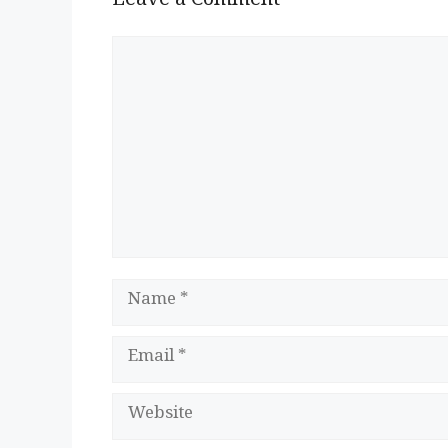
Leave a Comment
Comment
Name
Email
Website