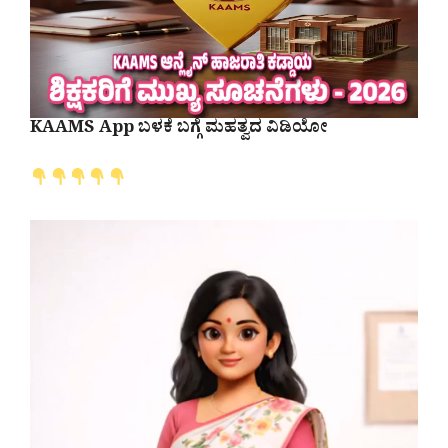
KAAMS App ಬಳಕೆ ಬಗ್ಗೆ ಮಹತ್ವದ ವಿಡಿಯೋ