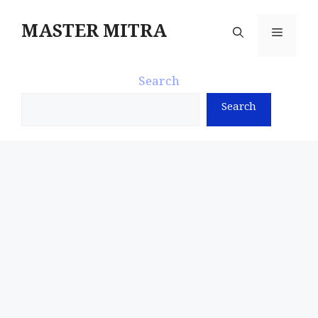
Skip
to
MASTER MITRA
Menu
content
Search
Search