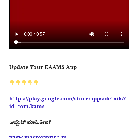
Update Your KAAMS App
https://play.google.com/store/apps/details?
id=com.kams
ಅಪ್ಡೇಟ್ ಮಾಹಿತಿಗಾಗಿ