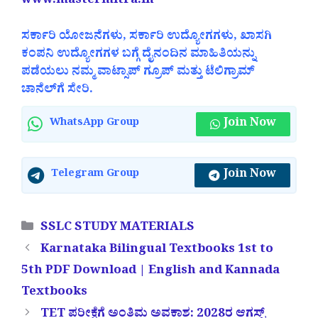
www.mastermitra.in
ಸರ್ಕಾರಿ ಯೋಜನೆಗಳು, ಸರ್ಕಾರಿ ಉದ್ಯೋಗಗಳು, ಖಾಸಗಿ
ಕಂಪನಿ ಉದ್ಯೋಗಗಳ ಬಗ್ಗೆ ದೈನಂದಿನ ಮಾಹಿತಿಯನ್ನು
ಪಡೆಯಲು ನಮ್ಮ ವಾಟ್ಸಾಪ್ ಗ್ರೂಪ್ ಮತ್ತು ಟೆಲಿಗ್ರಾಮ್
ಚಾನೆಲ್‌ಗೆ ಸೇರಿ.
Join Now
WhatsApp Group
Join Now
Telegram Group
Categories
SSLC STUDY MATERIALS
Karnataka Bilingual Textbooks 1st to
5th PDF Download | English and Kannada
Textbooks
TET ಪರೀಕ್ಷೆಗೆ ಅಂತಿಮ ಅವಕಾಶ: 2028ರ ಆಗಸ್ಟ್