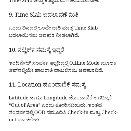
Time Slab ಅನ್ನು ಕಡ್ಡಾಯವಾಗಿ ಅನುಸರಿಸಬೇಕು.
9. Time Slab ಬದಲಾವಣೆ ಮಿತಿ
ಒಂದು ದಿನದಲ್ಲಿ ಒಂದೇ ಬಾರಿ ಮಾತ್ರ Time Slab
ಬದಲಾಯಿಸಲು ಅವಕಾಶ ನೀಡಲಾಗಿದೆ.
10. ನೆಟ್ವರ್ಕ್ ಸಮಸ್ಯೆ ಇದ್ದರೆ
ಇಂಟರ್ನೆಟ್ ಸಂಪರ್ಕ ಇಲ್ಲದಿದ್ದಲ್ಲಿ Offline Mode ಮೂಲಕ
ಆಪ್‌ನಲ್ಲಿಯೇ ಹಾಜರಾತಿ ದಾಖಲಿಸಲು ಅವಕಾಶವಿದೆ.
11. Location ಹೊಂದಾಣಿಕೆ ಸಮಸ್ಯೆ
Latitude ಹಾಗೂ Longitude ಹೊಂದಾಣಿಕೆ ಆಗದಿದ್ದರೆ
“Out of Area” ಎಂದು ತೋರಿಸಬಹುದು. ಇಂತಹ
ಸಂದರ್ಭದಲ್ಲಿ OOD ನಮೂದಿಸಿ Check-in ಮತ್ತು Check-
out ಮಾಡಬೇಕು.