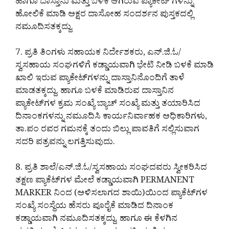
ಹಾಗೂ ದಾಸ್ತಾನು ಮತ್ತು ಬಳಕೆ ಆಗಿರುವ ಪ್ಯಾಕೇಟ್ ಗಳನ್ನು
ಹೋಲಿಕೆ ಮಾಡಿ ಅಕ್ಷರ ದಾಸೋಹ ಸಂದರ್ಶನ ಪುಸ್ತಕದಲ್ಲಿ
ನಮೂದಿಸತಕ್ಕದ್ದು.
7. ಪ್ರತಿ ತಿಂಗಳು ಸಹಾಯಕ ನಿರ್ದೇಶಕರು, ಎನ್.ಜಿ.ಓ/
ಸ್ವಸಹಾಯ ಸಂಘಗಳಿಗೆ ಕಡ್ಡಾಯವಾಗಿ ಭೇಟಿ ನೀಡಿ ಬಳಕೆ ಮಾಡಿ
ಖಾಲಿ ಇರುವ ಪ್ಯಾಕೇಟ್‌ಗಳನ್ನು ದಾಸ್ತಾನಿನೊಂದಿಗೆ ತಾಳೆ
ಮಾಡತಕ್ಕದ್ದು. ಹಾಗೂ ಬಳಕೆ ಮಾಡಿರುವ ದಾಸ್ತಾನಿನ
ಪ್ಯಾಕೇಟ್‌ಗಳ ಕ್ರಮ ಸಂಖ್ಯೆ ಬ್ಯಾಚ್ ಸಂಖ್ಯೆ ಮತ್ತು ತಯಾರಿಸಿದ
ದಿನಾಂಕಗಳನ್ನು ನಮೂದಿಸಿ ಕಾರ್ಯನಿರ್ವಾಹಕ ಅಧಿಕಾರಿಗಳು,
ತಾ.ಪಂ ರವರ ಗಮನಕ್ಕೆ ತಂದು ಬಿಲ್ಲು ಪಾವತಿಗೆ ಸಲ್ಲಿಸುವಾಗ
ಸದರಿ ಪತ್ರವನ್ನು ಲಗತ್ತಿಸುವುದು.
8. ಪ್ರತಿ ಶಾಲೆ/ಎನ್.ಜಿ.ಓ/ಸ್ವಸಹಾಯ ಸಂಘದವರು ಸ್ವೀಕರಿಸಿದ
ತಕ್ಷಣ ಪ್ಯಾಕೆಟ್‌ಗಳ ಮೇಲೆ ಕಡ್ಡಾಯವಾಗಿ PERMANENT
MARKER ನಿಂದ (ಅಳಿಸಲಾಗದ ಶಾಯಿ)ಯಿಂದ ಪ್ಯಾಕೆಟ್‌ಗಳ
ಸಂಖ್ಯೆ ಸಂಸ್ಥೆಯ ಹೆಸರು ಪೂರೈಕೆ ಮಾಡಿದ ದಿನಾಂಕ
ಕಡ್ಡಾಯವಾಗಿ ನಮೂದಿಸತಕ್ಕದ್ದು. ಹಾಗೂ ಈ ಕೆಳಗಿನ