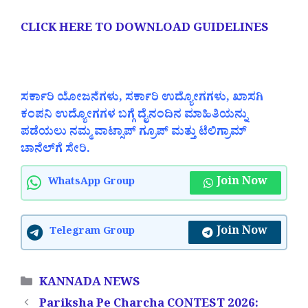
CLICK HERE TO DOWNLOAD GUIDELINES
ಸರ್ಕಾರಿ ಯೋಜನೆಗಳು, ಸರ್ಕಾರಿ ಉದ್ಯೋಗಗಳು, ಖಾಸಗಿ
ಕಂಪನಿ ಉದ್ಯೋಗಗಳ ಬಗ್ಗೆ ದೈನಂದಿನ ಮಾಹಿತಿಯನ್ನು
ಪಡೆಯಲು ನಮ್ಮ ವಾಟ್ಸಾಪ್ ಗ್ರೂಪ್ ಮತ್ತು ಟೆಲಿಗ್ರಾಮ್
ಚಾನೆಲ್‌ಗೆ ಸೇರಿ.
Join Now
WhatsApp Group
Join Now
Telegram Group
Categories
KANNADA NEWS
Pariksha Pe Charcha CONTEST 2026: