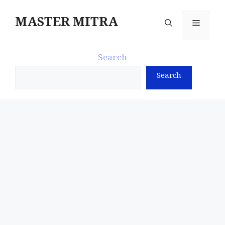
Skip
to
MASTER MITRA
Menu
content
Search
Search