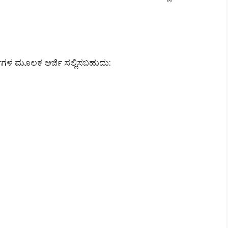
್ಗಗಳ ಮೂಲಕ ಅರ್ಜಿ ಸಲ್ಲಿಸಬಹುದು: