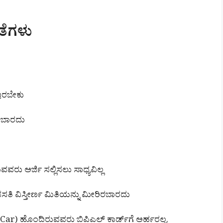
ತೆಗಳು
ಇರಬೇಕು
ರಬಾರದು
ು ಅರ್ಜಿ ಸಲ್ಲಿಸಲು ಸಾಧ್ಯವಿಲ್ಲ
ಸತಿ ವಿಸ್ತೀರ್ಣ ಮಿತಿಯನ್ನು ಮೀರಿರಬಾರದು
 Car) ಹೊಂದಿರುವವರು ಬಿಪಿಎಲ್ ಕಾರ್ಡ್‌ಗೆ ಅರ್ಹರಲ್ಲ.