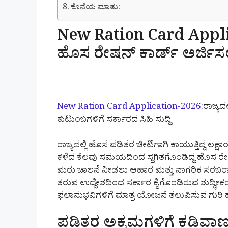
ಕೊನೆಯ ಮಾತು:
New Ration Card Applic
ಹೊಸ ರೇಷನ್ ಕಾರ್ಡ್ ಅರ್ಜಿಸಲ
New Ration Card Application-2026:
ರಾಜ್ಯದ
ಕುಟುಂಬಗಳಿಗೆ ಸರ್ಕಾರದ ಸಿಹಿ ಸುದ್ದಿ
ರಾಜ್ಯದಲ್ಲಿ ಹೊಸ ಪಡಿತರ ಚೀಟಿಗಾಗಿ ಕಾಯುತ್ತಿದ್ದ ಲಕ್ಷಾ
ಕಳೆದ ಕೆಲವು ಸಮಯದಿಂದ ಸ್ಥಗಿತಗೊಂಡಿದ್ದ ಹೊಸ ರೇಷನ್ ಕಾರ
ಮರು ಚಾಲನೆ ನೀಡಲು ಆಹಾರ ಮತ್ತು ನಾಗರಿಕ ಸರಬರಾಜು ಇ
ತರುವ ಉದ್ದೇಶದಿಂದ ಸರ್ಕಾರ ಕೈಗೊಂಡಿರುವ ಶುದ್ಧೀಕ
ಫಲಾನುಭವಿಗಳಿಗೆ ಮಾತ್ರ ಯೋಜನೆ ತಲುಪಿಸುವ ಗುರಿ 
ಪಡಿತರ ಅಕ್ರಮಗಳಿಗೆ ಕಡಿವಾಣ