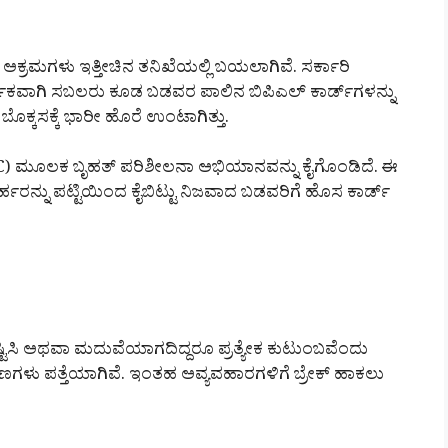
ೀ ಅಕ್ರಮಗಳು ಇತ್ತೀಚಿನ ತನಿಖೆಯಲ್ಲಿ ಬಯಲಾಗಿವೆ. ಸರ್ಕಾರಿ
ಿಕವಾಗಿ ಸಬಲರು ಕೂಡ ಬಡವರ ಪಾಲಿನ ಬಿಪಿಎಲ್ ಕಾರ್ಡ್‌ಗಳನ್ನು
ಕ್ಕಸಕ್ಕೆ ಭಾರೀ ಹೊರೆ ಉಂಟಾಗಿತ್ತು.
KYC) ಮೂಲಕ ಬೃಹತ್ ಪರಿಶೀಲನಾ ಅಭಿಯಾನವನ್ನು ಕೈಗೊಂಡಿದೆ. ಈ
ರ್ಹರನ್ನು ಪಟ್ಟಿಯಿಂದ ಕೈಬಿಟ್ಟು ನಿಜವಾದ ಬಡವರಿಗೆ ಹೊಸ ಕಾರ್ಡ್
ಟಿಸಿ ಅಥವಾ ಮದುವೆಯಾಗದಿದ್ದರೂ ಪ್ರತ್ಯೇಕ ಕುಟುಂಬವೆಂದು
ಣಗಳು ಪತ್ತೆಯಾಗಿವೆ. ಇಂತಹ ಅವ್ಯವಹಾರಗಳಿಗೆ ಬ್ರೇಕ್ ಹಾಕಲು