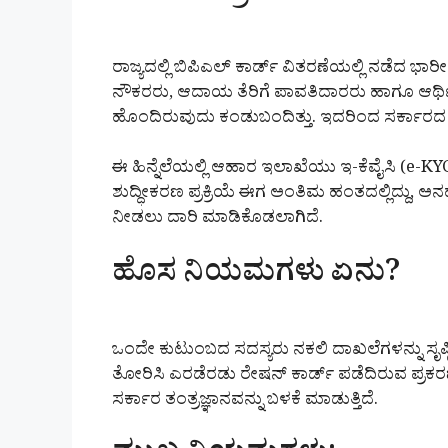
ರಾಜ್ಯದಲ್ಲಿ ಬಿಪಿಎಲ್ ಕಾರ್ಡ್ ವಿತರಣೆಯಲ್ಲಿ ನಡೆದ ಭಾರ
ನೌಕರರು, ಆದಾಯ ತೆರಿಗೆ ಪಾವತಿದಾರರು ಹಾಗೂ ಆರ್ಥ
ಹೊಂದಿರುವುದು ಕಂಡುಬಂದಿತ್ತು. ಇದರಿಂದ ಸರ್ಕಾರದ ಬೊ
ಈ ಹಿನ್ನೆಲೆಯಲ್ಲಿ ಆಹಾರ ಇಲಾಖೆಯು ಇ-ಕೆವೈಸಿ (e-
ಶುದ್ಧೀಕರಣ ಪ್ರಕ್ರಿಯೆ ಈಗ ಅಂತಿಮ ಹಂತದಲ್ಲಿದ್ದು, ಅನ
ನೀಡಲು ದಾರಿ ಮಾಡಿಕೊಡಲಾಗಿದೆ.
ಹೊಸ ನಿಯಮಗಳು ಏನು?
ಒಂದೇ ಕುಟುಂಬದ ಸದಸ್ಯರು ನಕಲಿ ದಾಖಲೆಗಳನ್ನು ಸೃಷ್
ತೋರಿಸಿ ಎರಡೆರಡು ರೇಷನ್ ಕಾರ್ಡ್ ಪಡೆದಿರುವ ಪ್ರಕರ
ಸರ್ಕಾರ ತಂತ್ರಜ್ಞಾನವನ್ನು ಬಳಕೆ ಮಾಡುತ್ತಿದೆ.