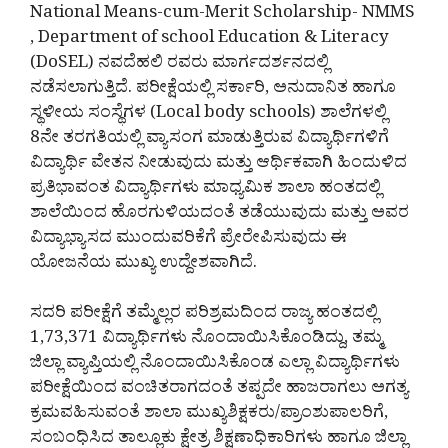
National Means-cum-Merit Scholarship- NMMS
, Department of school Education & Literacy
(DoSEL) ನವದೆಹಲಿ ರವರು ಮಾರ್ಗದರ್ಶನದಲ್ಲಿ
ನಡೆಸಲಾಗುತ್ತಿದೆ. ಪರೀಕ್ಷೆಯಲ್ಲಿ ಸರ್ಕಾರಿ, ಅನುದಾನಿತ ಹಾಗೂ
ಸ್ಥಳೀಯ ಸಂಸ್ಥೆಗಳ (Local body schools) ಶಾಲೆಗಳಲ್ಲಿ
8ನೇ ತರಗತಿಯಲ್ಲಿ ವ್ಯಾಸಂಗ ಮಾಡುತ್ತಿರುವ ವಿದ್ಯಾರ್ಥಿಗಳಿಗೆ
ವಿದ್ಯಾರ್ಥಿ ವೇತನ ನೀಡುವುದು ಮತ್ತು ಆರ್ಥಿಕವಾಗಿ ಹಿಂದುಳಿದ
ಪ್ರತಿಭಾವಂತ ವಿದ್ಯಾರ್ಥಿಗಳು ಮಾಧ್ಯಮಿಕ ಶಾಲಾ ಹಂತದಲ್ಲಿ
ಶಾಲೆಯಿಂದ ಹೊರಗುಳಿಯದಂತೆ ತಡೆಯುವುದು ಮತ್ತು ಅವರ
ವಿದ್ಯಾಭ್ಯಾಸದ ಮುಂದುವರಿಕೆಗೆ ಪ್ರೇರೇಪಿಸುವುದು ಈ
ಯೋಜನೆಯ ಮುಖ್ಯ ಉದ್ದೇಶವಾಗಿದೆ.
ಸದರಿ ಪರೀಕ್ಷೆಗೆ ತಮ್ಮೆಲ್ಲರ ಪರಿಶ್ರಮದಿಂದ ರಾಜ್ಯ ಹಂತದಲ್ಲಿ
1,73,371 ವಿದ್ಯಾರ್ಥಿಗಳು ನೊಂದಾಯಿಸಿಕೊಂಡಿದ್ದು, ತಮ್ಮ
ಜಿಲ್ಲಾ ವ್ಯಾಪ್ತಿಯಲ್ಲಿ ನೊಂದಾಯಿಸಿಕೊಂಡ ಎಲ್ಲಾ ವಿದ್ಯಾರ್ಥಿಗಳು
ಪರೀಕ್ಷೆಯಿಂದ ವಂಚಿತರಾಗದಂತೆ ತಪ್ಪದೇ ಹಾಜರಾಗಲು ಅಗತ್ಯ
ಕ್ರಮವಹಿಸುವಂತೆ ಶಾಲಾ ಮುಖ್ಯಶಿಕ್ಷಕರು/ಪ್ರಾಂಶುಪಾಲರಿಗೆ,
ಸಂಬಂಧಿಸಿದ ತಾಲ್ಲೂಕು ಕ್ಷೇತ್ರ ಶಿಕ್ಷಣಾಧಿಕಾರಿಗಳು ಹಾಗೂ ಜಿಲ್ಲಾ