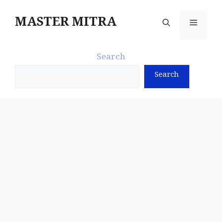
Skip
to
MASTER MITRA
Menu
content
Search
Search