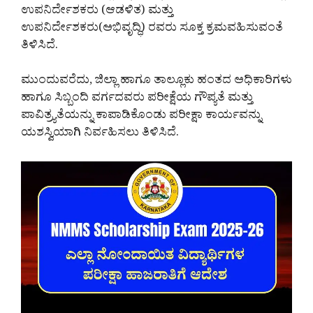
ಉಪನಿರ್ದೇಶಕರು (ಆಡಳಿತ) ಮತ್ತು
ಉಪನಿರ್ದೇಶಕರು(ಅಭಿವೃದ್ಧಿ) ರವರು ಸೂಕ್ತ ಕ್ರಮವಹಿಸುವಂತೆ
ತಿಳಿಸಿದೆ.
ಮುಂದುವರೆದು, ಜಿಲ್ಲಾ ಹಾಗೂ ತಾಲ್ಲೂಕು ಹಂತದ ಅಧಿಕಾರಿಗಳು
ಹಾಗೂ ಸಿಬ್ಬಂದಿ ವರ್ಗದವರು ಪರೀಕ್ಷೆಯ ಗೌಪ್ಯತೆ ಮತ್ತು
ಪಾವಿತ್ರ್ಯತೆಯನ್ನು ಕಾಪಾಡಿಕೊಂಡು ಪರೀಕ್ಷಾ ಕಾರ್ಯವನ್ನು
ಯಶಸ್ವಿಯಾಗಿ ನಿರ್ವಹಿಸಲು ತಿಳಿಸಿದೆ.