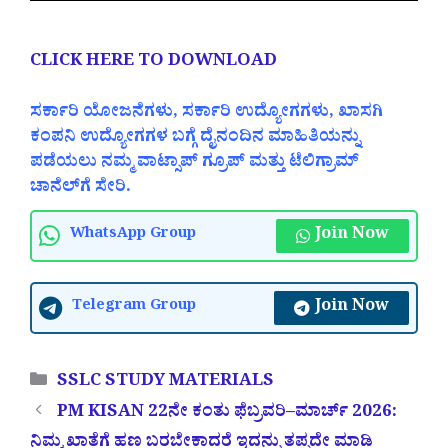
CLICK HERE TO DOWNLOAD
ಸರ್ಕಾರಿ ಯೋಜನೆಗಳು, ಸರ್ಕಾರಿ ಉದ್ಯೋಗಗಳು, ಖಾಸಗಿ
ಕಂಪನಿ ಉದ್ಯೋಗಗಳ ಬಗ್ಗೆ ದೈನಂದಿನ ಮಾಹಿತಿಯನ್ನು
ಪಡೆಯಲು ನಮ್ಮ ವಾಟ್ಸಾಪ್ ಗ್ರೂಪ್ ಮತ್ತು ಟೆಲಿಗ್ರಾಮ್
ಚಾನೆಲ್‌ಗೆ ಸೇರಿ.
Join Now
WhatsApp Group
Join Now
Telegram Group
Categories
SSLC STUDY MATERIALS
PM KISAN 22ನೇ ಕಂತು ಫೆಬ್ರವರಿ–ಮಾರ್ಚ್ 2026:
ನಿಮ್ಮ ಖಾತೆಗೆ ಹಣ ಬರಬೇಕಾದರೆ ಇದನ್ನು ತಪ್ಪದೇ ಮಾಡಿ