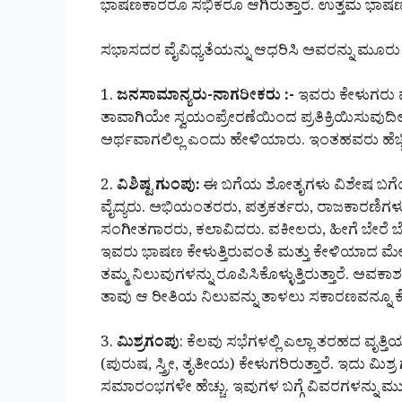
ಭಾಷಣಕಾರರೂ ಸಭಿಕರೂ ಆಗಿರುತ್ತಾರೆ. ಉತ್ತಮ ಭಾಷಣ
ಸಭಾಸದರ ವೈವಿಧ್ಯತೆಯನ್ನು ಆಧರಿಸಿ ಅವರನ್ನು ಮೂರು
1.
ಜನಸಾಮಾನ್ಯರು-ನಾಗರೀಕರು :-
ಇವರು ಕೇಳುಗರು ಮಾ
ತಾವಾಗಿಯೇ ಸ್ವಯಂಪ್ರೇರಣೆಯಿಂದ ಪ್ರತಿಕ್ರಿಯಿಸುವುದಿಲ್ಲ. 
ಅರ್ಥವಾಗಲಿಲ್ಲ ಎಂದು ಹೇಳಿಯಾರು. ಇಂತಹವರು ಹೆಚ್
2.
ವಿಶಿಷ್ಟ ಗುಂಪು:
ಈ ಬಗೆಯ ಶೋತೃಗಳು ವಿಶೇಷ ಬಗೆಯವರ
ವೈದ್ಯರು. ಅಭಿಯಂತರರು, ಪತ್ರಕರ್ತರು, ರಾಜಕಾರಣ
ಸಂಗೀತಗಾರರು, ಕಲಾವಿದರು. ವಕೀಲರು, ಹೀಗೆ ಬೇರೆ ಬೇರೆ
ಇವರು ಭಾಷಣ ಕೇಳುತ್ತಿರುವಂತೆ ಮತ್ತು ಕೇಳಿಯಾದ ಮೇ
ತಮ್ಮ ನಿಲುವುಗಳನ್ನು ರೂಪಿಸಿಕೊಳ್ಳುತ್ತಿರುತ್ತಾರೆ. ಅವಕಾಶ 
ತಾವು ಆ ರೀತಿಯ ನಿಲುವನ್ನು ತಾಳಲು ಸಕಾರಣವನ್ನೂ ಕೊ
3.
ಮಿಶ್ರಗಂಪು
: ಕೆಲವು ಸಭೆಗಳಲ್ಲಿ ಎಲ್ಲಾ ತರಹದ ವೃತ್
(ಪುರುಷ, ಸ್ತ್ರೀ, ತೃತೀಯ) ಕೇಳುಗರಿರುತ್ತಾರೆ. ಇದು 
ಸಮಾರಂಭಗಳೇ ಹೆಚ್ಚು. ಇವುಗಳ ಬಗ್ಗೆ ವಿವರಗಳನ್ನು ಮು