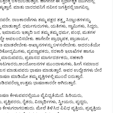
ಕ್ಕೆ ಬೆಳೆದುಬಿಡುತ್ತಾನೆ. ಹಾಗೇನೇ ಈ ಸ್ಪರ್ಧಾತ್ಮಕ ಯುಗದಲ್ಲಿ
ತಾನೆ. ಮಾತು ಬಾರದವನಿಗೆ ನವೀನ ಜಗತ್ತಿನಲ್ಲಿ ಜಾಗವಿಲ್ಲ.
. ರಾಜಕಾರಣಿಗಳು ತಮ್ಮ ಪಕ್ಷದ ತತ್ತ್ವ ಸಿದ್ದಾಂತಗಳನ್ನು,
ಾಡುತ್ತಾರೆ. ಧರ್ಮಗುರುಗಳು, ಯತಿಗಳು, ಸ್ವಾಮಿಗಳು, ಸಿದ್ದರು,
ರು, ಇಮಾಮರು ಇತ್ಯಾದಿ ಜನ ತಮ್ಮ ತಮ್ಮ ಧರ್ಮ, ಪಂಥ, ಮತಗಳ
ಳನ್ನೇ ಅವಲಂಬಿಸಬೇಕು. ಹಾಗೇನೇ ಪ್ರಾಧ್ಯಾಪಕ, ಪ್ರಾಚಾರ್ಯ,
 ಭಾಷಣ ಮಾಡಲೇಬೇಕು-ಆಖ್ಯಾನಗಳನ್ನು ಬಳಸಲೇಬೇಕು. ಅದರಂತೆಯೇ
ಕೈಗಾರಿಕೋದ್ಯಮಿಗಳು, ವ್ಯವಸ್ಥಾಪಕರು, ಸರಕಾರಿ ಇಲಾಖೆಗಳ ಹಾಗೂ
್ನು ಮಾರುವವರು, ಪ್ರವಾಸದ ಮಾರ್ಗದರ್ಶಕರು, ಸಹಕಾರಿ
ೋರಾಟಗಾರರು,ಆಂದೋಲನಗಳ ಮುಂದಾಳುಗಳು, ಹೀಗೆ ಸಮಾಜದ
ಲ್ಲಿ ಕೆಲಸ ಮಾಡುವವರು ಭಾಷಣ ಮಾಡುತ್ತಾರೆ. ಅವರ ಉದ್ದೇಶಗಳು ಬೇರೆ
ಭಾಷಣ ಮಾಡಿಯೇ ತಮ್ಮ ವೃತ್ತಿಗಳಲ್ಲಿ ಮುಂದೆ ಬರುತ್ತಾರೆ.
ಡಿದವರೆಲ್ಲಾ ಉತ್ತಮ ಭಾಷಣಕಾರರೇ ಆಗಿರುತ್ತಾರೆ.
 ಭಾಷಣ ಕೇಳುವವರಲ್ಲಿಯೂ ವೈವಿಧ್ಯತೆಯಿದೆ. ಹಿರಿಯರು,
ೃತ್ತಿಪರರು, ರೈತರು, ವಿದ್ಯಾರ್ಥಿಗಳು, ಸ್ತ್ರೀಯರು, ವೃದ್ಧರು,
ಳುಗರಾಗಬಹುದು. ಮೇಲೆ ತಿಳಿಸಿದ ವಿವಿಧ ವೃತ್ತಿಯ, ಪ್ರವೃತ್ತಿಯ