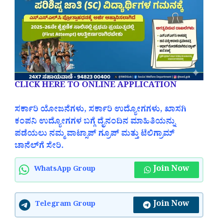
CLICK HERE TO ONLINE APPLICATION
ಸರ್ಕಾರಿ ಯೋಜನೆಗಳು, ಸರ್ಕಾರಿ ಉದ್ಯೋಗಗಳು, ಖಾಸಗಿ
ಕಂಪನಿ ಉದ್ಯೋಗಗಳ ಬಗ್ಗೆ ದೈನಂದಿನ ಮಾಹಿತಿಯನ್ನು
ಪಡೆಯಲು ನಮ್ಮ ವಾಟ್ಸಾಪ್ ಗ್ರೂಪ್ ಮತ್ತು ಟೆಲಿಗ್ರಾಮ್
ಚಾನೆಲ್‌ಗೆ ಸೇರಿ.
Join Now
WhatsApp Group
Join Now
Telegram Group