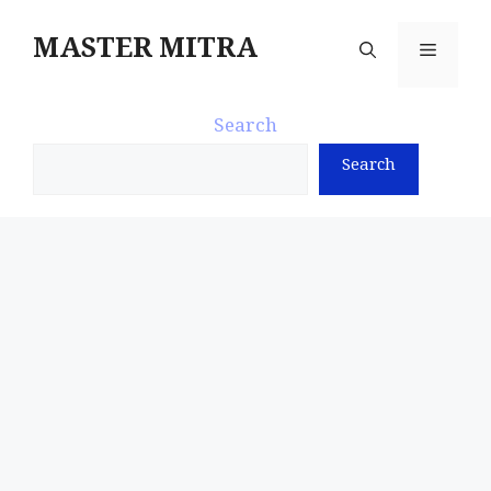
Skip
to
MASTER MITRA
Menu
content
Search
Search