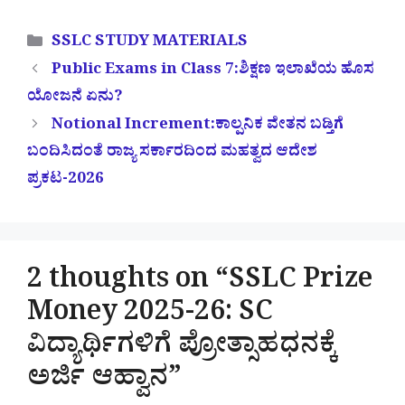
Categories
SSLC STUDY MATERIALS
Public Exams in Class 7:ಶಿಕ್ಷಣ ಇಲಾಖೆಯ ಹೊಸ
ಯೋಜನೆ ಏನು?
Notional Increment:ಕಾಲ್ಪನಿಕ ವೇತನ ಬಡ್ತಿಗೆ
ಬಂದಿಸಿದಂತೆ ರಾಜ್ಯ ಸರ್ಕಾರದಿಂದ ಮಹತ್ವದ ಆದೇಶ
ಪ್ರಕಟ-2026
2 thoughts on “SSLC Prize
Money 2025-26: SC
ವಿದ್ಯಾರ್ಥಿಗಳಿಗೆ ಪ್ರೋತ್ಸಾಹಧನಕ್ಕೆ
ಅರ್ಜಿ ಆಹ್ವಾನ”