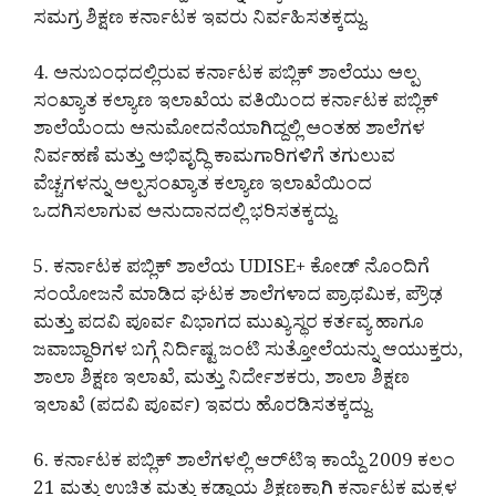
ಸಮಗ್ರ ಶಿಕ್ಷಣ ಕರ್ನಾಟಕ ಇವರು ನಿರ್ವಹಿಸತಕ್ಕದ್ದು.
4. ಅನುಬಂಧದಲ್ಲಿರುವ ಕರ್ನಾಟಕ ಪಬ್ಲಿಕ್ ಶಾಲೆಯು ಅಲ್ಪ
ಸಂಖ್ಯಾತ ಕಲ್ಯಾಣ ಇಲಾಖೆಯ ವತಿಯಿಂದ ಕರ್ನಾಟಕ ಪಬ್ಲಿಕ್
ಶಾಲೆಯೆಂದು ಅನುಮೋದನೆಯಾಗಿದ್ದಲ್ಲಿ ಅಂತಹ ಶಾಲೆಗಳ
ನಿರ್ವಹಣೆ ಮತ್ತು ಅಭಿವೃದ್ಧಿ ಕಾಮಗಾರಿಗಳಿಗೆ ತಗುಲುವ
ವೆಚ್ಚಗಳನ್ನು ಅಲ್ಪಸಂಖ್ಯಾತ ಕಲ್ಯಾಣ ಇಲಾಖೆಯಿಂದ
ಒದಗಿಸಲಾಗುವ ಅನುದಾನದಲ್ಲಿ ಭರಿಸತಕ್ಕದ್ದು.
5. ಕರ್ನಾಟಕ ಪಬ್ಲಿಕ್ ಶಾಲೆಯ UDISE+ ಕೋಡ್ ನೊಂದಿಗೆ
ಸಂಯೋಜನೆ ಮಾಡಿದ ಘಟಕ ಶಾಲೆಗಳಾದ ಪ್ರಾಥಮಿಕ, ಪ್ರೌಢ
ಮತ್ತು ಪದವಿ ಪೂರ್ವ ವಿಭಾಗದ ಮುಖ್ಯಸ್ಥರ ಕರ್ತವ್ಯ ಹಾಗೂ
ಜವಾಬ್ದಾರಿಗಳ ಬಗ್ಗೆ ನಿರ್ದಿಷ್ಟ ಜಂಟಿ ಸುತ್ತೋಲೆಯನ್ನು ಆಯುಕ್ತರು,
ಶಾಲಾ ಶಿಕ್ಷಣ ಇಲಾಖೆ, ಮತ್ತು ನಿರ್ದೇಶಕರು, ಶಾಲಾ ಶಿಕ್ಷಣ
ಇಲಾಖೆ (ಪದವಿ ಪೂರ್ವ) ಇವರು ಹೊರಡಿಸತಕ್ಕದ್ದು.
6. ಕರ್ನಾಟಕ ಪಬ್ಲಿಕ್ ಶಾಲೆಗಳಲ್ಲಿ ಆರ್‌ಟಿಇ ಕಾಯ್ದೆ 2009 ಕಲಂ
21 ಮತ್ತು ಉಚಿತ ಮತ್ತು ಕಡ್ಡಾಯ ಶಿಕ್ಷಣಕ್ಕಾಗಿ ಕರ್ನಾಟಕ ಮಕ್ಕಳ