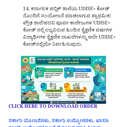
14. ಕರ್ನಾಟಕ ಪಬ್ಲಿಕ್ ಶಾಲೆಯ UDISE+ ಕೋಡ್
ನೊಂದಿಗೆ ಸಂಯೋಜನೆ ಮಾಡಲಾಗುವ ಪ್ರಾಥಮಿಕ/
ಪ್ರೌಢ ಶಾಲೆ/ಪದವಿ ಪೂರ್ವ ಕಾಲೇಜುಗಳ UDISE+
ಕೋಡ್ ನಲ್ಲಿ ಲಭ್ಯವಿರುವ ಹಿಂದಿನ ಶೈಕ್ಷಣಿಕ ವರ್ಷಗಳ
ವಿದ್ಯಾರ್ಥಿಗಳ ಶೈಕ್ಷಣಿಕ ದಾಖಲೆಗಳನ್ನು ಅದೇ UDISE+
ಕೋಡ್‌ನಲ್ಲಿಯೇ ನಿರ್ವಹಿಸುವುದು.
CLICK HERE TO DOWNLOAD ORDER
ಸರ್ಕಾರಿ ಯೋಜನೆಗಳು, ಸರ್ಕಾರಿ ಉದ್ಯೋಗಗಳು, ಖಾಸಗಿ