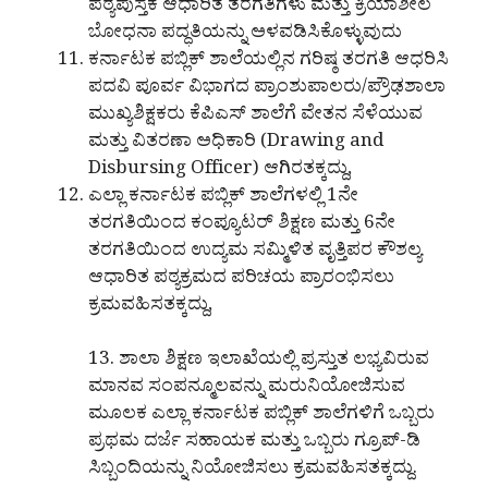
ಪಠ್ಯಪುಸ್ತಕ ಆಧಾರಿತ ತರಗತಿಗಳು ಮತ್ತು ಕ್ರಿಯಾಶೀಲ
ಬೋಧನಾ ಪದ್ಧತಿಯನ್ನು ಅಳವಡಿಸಿಕೊಳ್ಳುವುದು
ಕರ್ನಾಟಕ ಪಬ್ಲಿಕ್ ಶಾಲೆಯಲ್ಲಿನ ಗರಿಷ್ಠ ತರಗತಿ ಆಧರಿಸಿ
ಪದವಿ ಪೂರ್ವ ವಿಭಾಗದ ಪ್ರಾಂಶುಪಾಲರು/ಪ್ರೌಢಶಾಲಾ
ಮುಖ್ಯಶಿಕ್ಷಕರು ಕೆಪಿಎಸ್ ಶಾಲೆಗೆ ವೇತನ ಸೆಳೆಯುವ
ಮತ್ತು ವಿತರಣಾ ಅಧಿಕಾರಿ (Drawing and
Disbursing Officer) ಆಗಿರತಕ್ಕದ್ದು,
ಎಲ್ಲಾ ಕರ್ನಾಟಕ ಪಬ್ಲಿಕ್ ಶಾಲೆಗಳಲ್ಲಿ 1ನೇ
ತರಗತಿಯಿಂದ ಕಂಪ್ಯೂಟರ್ ಶಿಕ್ಷಣ ಮತ್ತು 6ನೇ
ತರಗತಿಯಿಂದ ಉದ್ಯಮ ಸಮ್ಮಿಳಿತ ವೃತ್ತಿಪರ ಕೌಶಲ್ಯ
ಆಧಾರಿತ ಪಠ್ಯಕ್ರಮದ ಪರಿಚಯ ಪ್ರಾರಂಭಿಸಲು
ಕ್ರಮವಹಿಸತಕ್ಕದ್ದು,
13. ಶಾಲಾ ಶಿಕ್ಷಣ ಇಲಾಖೆಯಲ್ಲಿ ಪ್ರಸ್ತುತ ಲಭ್ಯವಿರುವ
ಮಾನವ ಸಂಪನ್ಮೂಲವನ್ನು ಮರುನಿಯೋಜಿಸುವ
ಮೂಲಕ ಎಲ್ಲಾ ಕರ್ನಾಟಕ ಪಬ್ಲಿಕ್ ಶಾಲೆಗಳಿಗೆ ಒಬ್ಬರು
ಪ್ರಥಮ ದರ್ಜೆ ಸಹಾಯಕ ಮತ್ತು ಒಬ್ಬರು ಗ್ರೂಪ್-ಡಿ
ಸಿಬ್ಬಂದಿಯನ್ನು ನಿಯೋಜಿಸಲು ಕ್ರಮವಹಿಸತಕ್ಕದ್ದು.