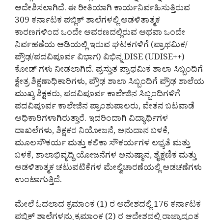
ಆದೇಶಿಸಲಾಗಿದೆ. ಈ ರೀತಿಯಾಗಿ ಕಾರ್ಯನಿರ್ವಹಿಸುತ್ತಿರುವ
309 ಕರ್ನಾಟಕ ಪಬ್ಲಿಕ್ ಶಾಲೆಗಳಲ್ಲಿ ಆಡಳಿತಾತ್ಮಕ
ಕಾರಣಗಳಿಂದ ಒಂದೇ ಆವರಣದಲ್ಲಿರುವ ಅಥವಾ ಒಂದೇ
ನಿರ್ವಹಣೆಯ ಅಡಿಯಲ್ಲಿ ಇರುವ ಘಟಕಗಳಿಗೆ (ಪ್ರಾಥಮಿಕ/
ಪ್ರೌಢ/ಪದವಿಪೂರ್ವ ವಿಭಾಗ) ವಿಭಿನ್ನ DISE (UDISE++)
ಕೋಡ್‌ ಗಳು ನೀಡಲಾಗಿದೆ. ಪ್ರಸ್ತುತ ಪ್ರಾಥಮಿಕ ಶಾಲಾ ಸಿಬ್ಬಂದಿಗೆ
ಕ್ಷೇತ್ರ ಶಿಕ್ಷಣಾಧಿಕಾರಿಗಳು, ಪ್ರೌಢ ಶಾಲಾ ಸಿಬ್ಬಂದಿಗೆ ಪ್ರೌಢ ಶಾಲೆಯ
ಮುಖ್ಯ ಶಿಕ್ಷಕರು, ಪದವಿಪೂರ್ವ ಕಾಲೇಜಿನ ಸಿಬ್ಬಂದಿಗಳಿಗೆ
ಪದವಿಪೂರ್ವ ಕಾಲೇಜಿನ ಪ್ರಾಂಶುಪಾಲರು, ವೇತನ ಬಟವಾಡೆ
ಅಧಿಕಾರಿಗಳಾಗಿರುತ್ತಾರೆ. ಇದರಿಂದಾಗಿ ವಿದ್ಯಾರ್ಥಿಗಳ
ದಾಖಲೆಗಳು, ಶಿಕ್ಷಕರ ನಿಯೋಜನೆ, ಅನುದಾನ ಬಳಕೆ,
ಮೂಲಸೌಕರ್ಯ ಮತ್ತು ಕಲಿಕಾ ಸೌಕರ್ಯಗಳ ಲಭ್ಯತೆ ಮತ್ತು
ಬಳಕೆ, ಶಾಲಾಭಿವೃದ್ಧಿ ಯೋಜನೆಗಳ ಅನುಷ್ಠಾನ, ಶೈಕ್ಷಣಿಕ ಮತ್ತು
ಆಡಳಿತಾತ್ಮಕ ಚಟುವಟಿಕೆಗಳ ಮೇಲ್ವಿಚಾರಣೆಯಲ್ಲಿ ಅಡಚಣೆಗಳು
ಉಂಟಾಗುತ್ತಿದೆ.
ಮೇಲೆ ಓದಲಾದ ಕ್ರಮಾಂಕ (1) ರ ಆದೇಶದಲ್ಲಿ 176 ಕರ್ನಾಟಕ
ಪಬ್ಲಿಕ್ ಶಾಲೆಗಳನ್ನು ಕ್ರಮಾಂಕ (2) ರ ಆದೇಶದಲ್ಲಿ ರಾಜ್ಯಾದ್ಯಂತ