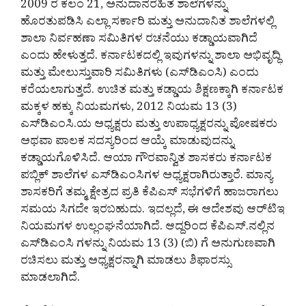
2009 ರ ಕಲಂ 21, ಅನುದಾನರಹಿತ ಶಾಲೆಗಳನ್ನು
ಹೊರತುಪಡಿಸಿ ಎಲ್ಲಾ ಸರ್ಕಾರಿ ಮತ್ತು ಅನುದಾನಿತ ಶಾಲೆಗಳಲ್ಲಿ
ಶಾಲಾ ನಿರ್ವಹಣಾ ಸಮಿತಿಗಳ ರಚನೆಯು ಕಡ್ಡಾಯವಾಗಿದೆ
ಎಂದು ಹೇಳುತ್ತದೆ. ಕರ್ನಾಟಕದಲ್ಲಿ ಇವುಗಳನ್ನು ಶಾಲಾ ಅಭಿವೃದ್ಧಿ
ಮತ್ತು ಮೇಲುಸ್ತುವಾರಿ ಸಮಿತಿಗಳು (ಎಸ್‌ಡಿಎಂಸಿ) ಎಂದು
ಕರೆಯಲಾಗುತ್ತದೆ. ಉಚಿತ ಮತ್ತು ಕಡ್ಡಾಯ ಶಿಕ್ಷಣಕ್ಕಾಗಿ ಕರ್ನಾಟಕ
ಮಕ್ಕಳ ಹಕ್ಕು ನಿಯಮಗಳು, 2012 ನಿಯಮ 13 (3)
ಎಸ್‌ಡಿಎಂಸಿ.ಯ ಅಧ್ಯಕ್ಷರು ಮತ್ತು ಉಪಾಧ್ಯಕ್ಷರನ್ನು ಪೋಷಕರು
ಅಥವಾ ಪಾಲಕ ಸದಸ್ಯರಿಂದ ಆಯ್ಕೆ ಮಾಡುವುದನ್ನು
ಕಡ್ಡಾಯಗೊಳಿಸಿದೆ. ಆಯಾ ಗೌರವಾನ್ವಿತ ಶಾಸಕರು ಕರ್ನಾಟಕ
ಪಬ್ಲಿಕ್ ಶಾಲೆಗಳ ಎಸ್‌ಡಿಎಂಸಿಗಳ ಅಧ್ಯಕ್ಷರಾಗಿರುತ್ತಾರೆ. ಮಾನ್ಯ
ಶಾಸಕರಿಗೆ ತಮ್ಮ ಕ್ಷೇತ್ರದ ಪ್ರತಿ ಕೆಪಿಎಸ್‌ ಸಭೆಗಳಿಗೆ ಹಾಜರಾಗಲು
ಸಮಯ ಸಿಗದೇ ಇರಬಹುದು. ಇದಲ್ಲದೆ, ಈ ಆದೇಶವು ಆರ್‌ಟಿಇ
ನಿಯಮಗಳ ಉಲ್ಲಂಘನೆಯಾಗಿದೆ. ಆದ್ದರಿಂದ ಕೆಪಿಎಸ್.ನಲ್ಲಿನ
ಎಸ್‌ಡಿಎಂಸಿ ಗಳನ್ನು ನಿಯಮ 13 (3) (ಬಿ) ಗೆ ಅನುಗುಣವಾಗಿ
ರಚಿಸಲು ಮತ್ತು ಅಧ್ಯಕ್ಷರನ್ನಾಗಿ ಮಾಡಲು ಶಿಫಾರಸ್ಸು
ಮಾಡಲಾಗಿದೆ.