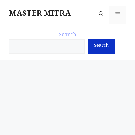
Skip
to
MASTER MITRA
Menu
content
Search
Search