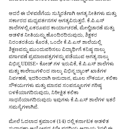
ದಾಖಲಾತಿಯ ಚೇತರಿಕೆಯು ಭರವಸೆಯನ್ನುಂಟು ಮಾಡಿದೆ.
ಆದರೆ ಈ ಬೆಳವಣಿಗೆಯ ಸುಸ್ಥಿರತೆಗಾಗಿ ಅಗತ್ಯ ನೀತಿಗಳು ಮತ್ತು
ಸರ್ಕಾರದ ಮಧ್ಯವರ್ತನಗಳ ಅಗತ್ಯವಿರುತ್ತದೆ. ಕೆ.ಪಿ.ಎಸ್
ಶಾಲೆಗಳಲ್ಲಿ ಏಕರೂಪದ ಕಾರ್ಯಾಚರಣೆ, ಮೇಲ್ವಿಚಾರಣೆ ಮತ್ತು
ಆಡಳಿತ ನೀತಿಯನ್ನು ಹೊಂದಿರದಿರುವುದು, ಶಿಕ್ಷಕರ
ನಿರಂತರತೆಯ ಕೊರತೆ, ಒಂದೇ ಕೆ.ಪಿ.ಎಸ್ ಶಾಲೆಯಲ್ಲಿ
ಶಿಕ್ಷಣವನ್ನು ಮುಂದುವರಿಸಲು ವಿದ್ಯಾರ್ಥಿಗೆ ಕನಿಷ್ಠ ನಾಲ್ಕು
ವರ್ಗಾವಣೆ ಪ್ರಮಾಣಪತ್ರಗಳನ್ನು ಪಡೆಯುವ ಅಗತ್ಯ ನಾಲ್ಕು
ವಿಭಿನ್ನ UDISE+ ಕೋಡ್‌ ಗಳ ಇರುವಿಕೆ, ಕೆ.ಪಿ.ಎಸ್ ಶಾಲೆಗಳು
ಮತ್ತು ಕಾಲೇಜುಗಳಿಂದ ನಾಲ್ಕು ವಿಭಿನ್ನ ಬ್ಯಾಂಕ್ ಖಾತೆಗಳ
ನಿರ್ವಹಣೆ, ಇದರಿಂದಾಗಿ ಅನುದಾನ, ಮೂಲ ಸೌಕರ್ಯ, ಕಲಿಕಾ
ಸೌಕರ್ಯಗಳು ಮತ್ತು ಮಾನವ ಸಂಪನ್ಮೂಲಗಳ ಗರಿಷ್ಠ
ಬಳಕೆಯಾಗದಿರುವುದು, ನಿರೀಕ್ಷಿತ ಕಲಿಕಾ
ಸಾಧನೆಯಾಗದಿರುವುದು ಇವುಗಳು ಕೆ.ಪಿ.ಎಸ್ ಶಾಲೆಗಳ ಇತರೆ
ಸಮಸ್ಯೆಗಳಾಗಿವೆ.
ಮೇಲೆ ಓದಲಾದ ಕ್ರಮಾಂಕ (14) ರಲ್ಲಿ ಕರ್ನಾಟಕ ಆಡಳಿತ