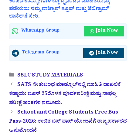
ಕಂಪನಿ ಉದ್ಯೋಗಗಳ ಬಗ್ಗೆ ದೈನಂದಿನ ಮಾಹಿತಿಯನ್ನು
ಪಡೆಯಲು ನಮ್ಮ ವಾಟ್ಸಾಪ್ ಗ್ರೂಪ್ ಮತ್ತು ಟೆಲಿಗ್ರಾಮ್
ಚಾನೆಲ್‌ಗೆ ಸೇರಿ.
Join Now
WhatsApp Group
Join Now
Telegram Group
Categories
SSLC STUDY MATERIALS
SATS ಸೇತುಬಂಧ ಮಾಡ್ಯೂಲ್‌ನಲ್ಲಿ ಮಾಹಿತಿ ದಾಖಲಿಕೆ
ಕಡ್ಡಾಯ: ಜೂನ್ 25ರೊಳಗೆ ಪೂರ್ವಪರೀಕ್ಷೆ ಮತ್ತು ಸಾಫಲ್ಯ
ಪರೀಕ್ಷೆ ಅಂಕಗಳ ನಮೂದು.
School and College Students Free Bus
Pass-2026: ಉಚಿತ ಬಸ್ ಪಾಸ್ ಯೋಜನೆಗೆ ರಾಜ್ಯ ಸರ್ಕಾರದ
ಅನುಮೋದನೆ