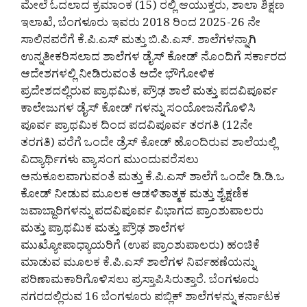
ಮೇಲೆ ಓದಲಾದ ಕ್ರಮಾಂಕ (15) ರಲ್ಲಿ ಆಯುಕ್ತರು, ಶಾಲಾ ಶಿಕ್ಷಣ
ಇಲಾಖೆ, ಬೆಂಗಳೂರು ಇವರು 2018 ರಿಂದ 2025-26 ನೇ
ಸಾಲಿನವರೆಗೆ ಕೆ.ಪಿ.ಎಸ್ ಮತ್ತು ಬಿ.ಪಿ.ಎಸ್. ಶಾಲೆಗಳನ್ನಾಗಿ
ಉನ್ನತೀಕರಿಸಲಾದ ಶಾಲೆಗಳ ಡೈಸ್ ಕೋಡ್ ನೊಂದಿಗೆ ಸರ್ಕಾರದ
ಆದೇಶಗಳಲ್ಲಿ ನೀಡಿರುವಂತೆ ಅದೇ ಭೌಗೋಳಿಕ
ಪ್ರದೇಶದಲ್ಲಿರುವ ಪ್ರಾಥಮಿಕ, ಪ್ರೌಢ ಶಾಲೆ ಮತ್ತು ಪದವಿಪೂರ್ವ
ಕಾಲೇಜುಗಳ ಡೈಸ್ ಕೋಡ್ ಗಳನ್ನು ಸಂಯೋಜನೆಗೊಳಿಸಿ
ಪೂರ್ವ ಪ್ರಾಥಮಿಕ ದಿಂದ ಪದವಿಪೂರ್ವ ತರಗತಿ (12ನೇ
ತರಗತಿ) ವರೆಗೆ ಒಂದೇ ಡ್ರೆಸ್ ಕೋಡ್ ಹೊಂದಿರುವ ಶಾಲೆಯಲ್ಲಿ
ವಿದ್ಯಾರ್ಥಿಗಳು ವ್ಯಾಸಂಗ ಮುಂದುವರೆಸಲು
ಅನುಕೂಲವಾಗುವಂತೆ ಮತ್ತು ಕೆ.ಪಿ.ಎಸ್ ಶಾಲೆಗೆ ಒಂದೇ ಡಿ.ಡಿ.ಒ
ಕೋಡ್ ನೀಡುವ ಮೂಲಕ ಆಡಳಿತಾತ್ಮಕ ಮತ್ತು ಶೈಕ್ಷಣಿಕ
ಜವಾಬ್ದಾರಿಗಳನ್ನು ಪದವಿಪೂರ್ವ ವಿಭಾಗದ ಪ್ರಾಂಶುಪಾಲರು
ಮತ್ತು ಪ್ರಾಥಮಿಕ ಮತ್ತು ಪ್ರೌಢ ಶಾಲೆಗಳ
ಮುಖ್ಯೋಪಾಧ್ಯಾಯರಿಗೆ (ಉಪ ಪ್ರಾಂಶುಪಾಲರು) ಹಂಚಿಕೆ
ಮಾಡುವ ಮೂಲಕ ಕೆ.ಪಿ.ಎಸ್ ಶಾಲೆಗಳ ನಿರ್ವಹಣೆಯನ್ನು
ಪರಿಣಾಮಕಾರಿಗೊಳಿಸಲು ಪ್ರಸ್ತಾಪಿಸಿರುತ್ತಾರೆ. ಬೆಂಗಳೂರು
ನಗರದಲ್ಲಿರುವ 16 ಬೆಂಗಳೂರು ಪಬ್ಲಿಕ್ ಶಾಲೆಗಳನ್ನು ಕರ್ನಾಟಕ