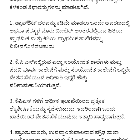
ಸುಧಾರಣಾ ಆಯೋಗದ 4ನೇ ವರದಿಯ ಅಧ್ಯಾಯ 3ರಲ್ಲಿ ಈ
ಕೆಳಕಂಡ ಶಿಫಾರಸ್ಸುಗಳನ್ನು ಮಾಡಲಾಗಿದೆ.
1. ಡ್ರಾಪ್‌ಔಟ್ ದರವನ್ನು ಕಡಿಮೆ ಮಾಡಲು ಒಂದೇ ಆವರಣದಲ್ಲಿ
ಅಥವಾ ಪರಸ್ಪರ ನೂರು ಮೀಟ‌ರ್ ಅಂತರದಲ್ಲಿರುವ ಹಿರಿಯ
ಪ್ರಾಥಮಿಕ ಮತ್ತು ಕಿರಿಯ ಪ್ರಾಥಮಿಕ ಶಾಲೆಗಳನ್ನು
ವಿಲೀನಗೊಳಿಸಬಹುದು.
2. ಕೆ.ಪಿ.ಎಸ್‌ನಲ್ಲಿರುವ ಎಲ್ಲಾ ಸಂಯೋಜಿತ ಶಾಲೆಗಳು ಮತ್ತು
ಪದವಿ ಪೂರ್ವ ಕಾಲೇಜಿಗೆ ಮತ್ತು ಸಂಯೋಜಿತ ಕಾಲೇಜಿಗೆ ಒಬ್ಬರೇ
ವೇತನ ಸೆಳೆಯುವ ಅಧಿಕಾರಿ ಇದ್ದರೆ ಹೆಚ್ಚು
ಪರಿಣಾಮಕಾರಿಯಾಗುತ್ತದೆ.
3. ಕೆಪಿಎಸ್ ಗಳಿಗೆ ಆರ್ಥಿಕ ಇಲಾಖೆಯಿಂದ ಪ್ರತ್ಯೇಕ
ಲೆಕ್ಕಶೀರ್ಷಿಕೆಯನ್ನು ಸೃಜಿಸಬಹುದು. ಇದರಿಂದಾಗಿ ಒಂದು
ಖಾತೆಯಿಂದ ವೇತನ ಸೆಳೆಯುವುದು ಇತ್ಯಾದಿ ಸಾಧ್ಯವಾಗುತ್ತದೆ.
4. ಪ್ರಾಂಶುಪಾಲರು, ಉಪಪ್ರಾಂಶುಪಾಲರಾದ ಪ್ರೌಢ ಶಾಲಾ