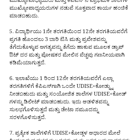
ಮುಖ್ಯೋಪಾಧ್ಯಾಯರು ಮತ್ತು ಕೆಪಿಎಸ್ ನ ಪ್ರಾಥಮಿಕ ಶಾಲೆಗಳ
ಮುಖ್ಯೋಪಾಧ್ಯಯರುಗಳ ನಡುವೆ ಸೂಕ್ತವಾದ ಕಾರ್ಯ ಹಂಚಿಕೆ
ಮಾಡಬಹುದು.
5. ವಿದ್ಯಾರ್ಥಿಯು 1ನೇ ತರಗತಿಯಿಂದ 12ನೇ ತರಗತಿಯವರೆಗೆ
ಪ್ರಗತಿ ಹೊಂದಲು 3 ಬಾರಿ ಟಿಸಿ ಮತ್ತು ಪ್ರವೇಶವನ್ನು
ತೆಗೆದುಕೊಳ್ಳುವ ಅಗತ್ಯವನ್ನು ತೆಗೆದು ಹಾಕುವ ಮೂಲಕ ಡ್ರಾಪ್
ಔಟ್ ದರ ಮತ್ತು ಪೋಷಕರ ಮೇಲಿನ ವೆಚ್ಚವು ಗಣನೀಯವಾಗಿ
ಕಡಿಮೆಯಾಗುತ್ತದೆ.
6. ಇಲಾಖೆಯು 1 ರಿಂದ 12ನೇ ತರಗತಿಯವರೆಗೆ ಎಲ್ಲಾ
ತರಗತಿಗಳಿಗೆ ಕೆಪಿಎಸ್‌ಗಾಗಿ ಒಂದೇ UDISE+ಕೋಡ್ನ್ನು
ನೀಡಬಹುದು ಮತ್ತು ಸಂಯೋಜಿತ ಶಾಲೆಗಳ UDISE+ಕೋಡ್
ಗಳನ್ನು ಡಿಲೀಟ್ ಮಾಡಬಹುದು. ಇದು ಆಡಳಿತವನ್ನು
ಸುಲಭಗೊಳಿಸುತ್ತದೆ ಮತ್ತು ಡೇಟಾ ನಮೂದನ್ನು
ಸರಳಗೊಳಿಸುತ್ತದೆ.
7. ಪ್ರತ್ಯೇಕ ಶಾಲೆಗಳಿಗೆ UDISE+ಕೋಡ್ಗಳ ಆಧಾರದ ಮೇಲೆ